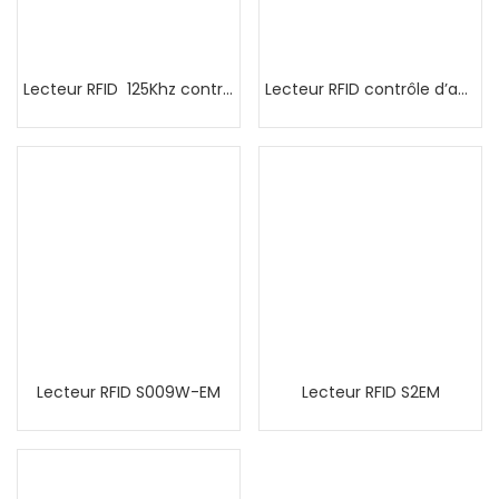
Lecteur RFID 125Khz contrôle d’accès sans contact au Maroc
Lecteur RFID contrôle d’accès S022EM
Lecteur RFID S009W-EM
Lecteur RFID S2EM