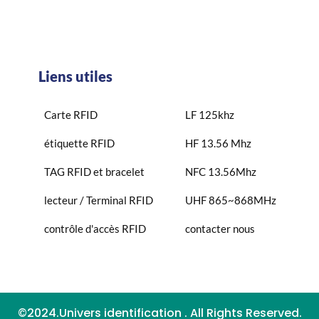
Liens utiles
Carte RFID
LF 125khz
étiquette RFID
HF 13.56 Mhz
TAG RFID et bracelet
NFC 13.56Mhz
lecteur / Terminal RFID
UHF 865~868MHz
contrôle d'accès RFID
contacter nous
©2024.Univers identification . All Rights Reserved.